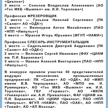
«Циклон»)
3 место — Соколов Владислав Алексеевич (АО
«Гос МКБ «Вымпел» им. И.И. Торопова»)
Профессия ФРЕЗЕРОВЩИК
1 место — Гуськов Николай Сергеевич (ПК
«Салют» АО «ОДК»)
2 место — Винокуров Антон Михайлович (ПАО
«НПП «Импульс»)
3 место — Юрасов Игорь Юрьевич (ФГУП «НАМИ»)
Профессия СЛЕСАРЬ-ИНСТРУМЕНТАЛЬЩИК
1 место — Сидельников Дмитрий Андреевич (ПК
«Салют» АО «ОДК»)
2 место — Волошин Сергей Иванович (ФАУ «ЦИАМ
им. П.И. Баранова»)
3 место — Ивакин Алексей Викторович (ПАО «НПП
«Импульс»).
В конкурсе приняли участие 40 представителей
ведущих московских промышленных
предприятий: ПК «Салют» АО «ОДК», АО «ММП
имени В.В. Чернышева», АО «МПО им. И.
Румянцева», АО «Гос МКБ «Вымпел» им. И.И.
Торопова», ГБУ «Гормост», АО «МКПК
«Универсал» им. А.И. Привалова», ФАУ «ЦИАМ им.
П.И. Баранова», АО «ЦНИИ «Циклон», ПАО «НПП
«Импульс», ФГУП «НАМИ», ПАО «ОАК», АО «НПП
«Торий», АО «АП Восход».