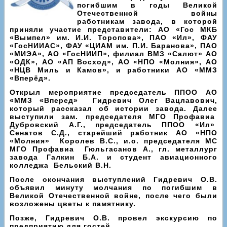
погибшим в годы Великой
Отечественной войны
работникам завода, в которой
приняли участие представители: АО «Гос МКБ
«Вымпел» им. И.И. Торопова», ПАО «Ил», ФАУ
«ГосНИИАС», ФАУ «ЦИАМ им. П.И. Баранова», ПАО
«МИЭА», АО «ГосНИИП», филиал ВМЗ «Салют» АО
«ОДК», АО «АП Восход», АО «НПО «Молния», АО
«НЦВ Миль и Камов», и работники АО «ММЗ
«Вперёд».
Открыл мероприятие председатель ППОО АО
«ММЗ «Вперед» Гидревич Олег Вацлавович,
который рассказал об истории завода. Далее
выступили зам. председателя МГО Профавиа
Дубровский А.Г., председатель ППОО «Ил»
Сенатов С.Д., старейший работник АО «НПО
«Молния» Королев В.С., и.о. председателя МС
МГО Профавиа Гюльгасанов А., гл. металлург
завода Галкин Б.А. и студент авиационного
колледжа Бельский В.Н.
После окончания выступлений Гидревич О.В.
объявил минуту молчания по погибшим в
Великой Отечественной войне, после чего были
возложены цветы к памятнику.
Позже, Гидревич О.В. провел экскурсию по
предприятию для гостей.